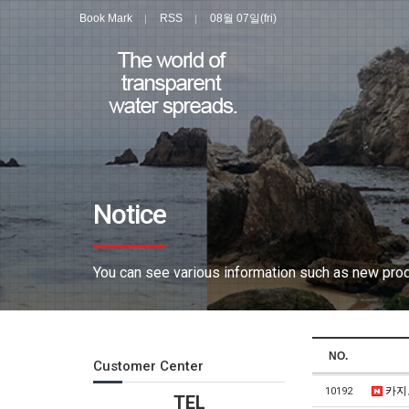
Book Mark
RSS
08월 07일(fri)
Notice
You can see various information such as new produ
NO.
Customer Center
카지노
10192
TEL