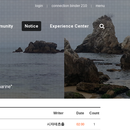
login
connection binder 210
menu
search
unity
Notice
Experience Center
arine".
Writer
Date
Count
시자데쵸출
02:00
1