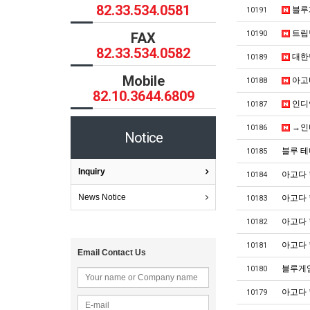
82.33.534.0581
블루게
10191
트립
10190
FAX
82.33.534.0582
대한민
10189
Mobile
아고
10188
82.10.3644.6809
인디언
10187
→인디
10186
Notice
블루 테더
10185
Inquiry
아고다
10184
News Notice
아고다
10183
아고다
10182
아고다
10181
Email Contact Us
블루게임 
10180
아고다
10179