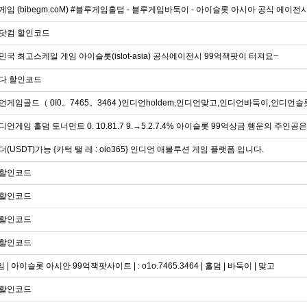
임 (bibegm.coM) #블루게임홀덤 - 블루게임바둑이 - 아이슬롯 아시아 공식 에이전시
닷컴 할인코드
국 최고스케일 게임 아이슬롯(islot-asia) 공식에이전시 99억잭팟이 터져요~
다 할인코드
게임골드（ 0I0。7465。3464 )인디언holdem,인디언맞고,인디언바둑이,인디언슬
언게임 홀덤 토너먼트 0. 10.81.7 9.→5.2.7.4% 아이슬롯 99억상금 행운의 주인공은
(USDT)가능 {카턱 탤 레 : oio365} 인디언 애볼루션 게임 플랫폼 입니다.
 할인코드
 할인코드
 할인코드
 할인코드
| 아이슬롯 아시안 99억잭팟사이트 | : o1o.7465.3464 | 홀덤 | 바둑이 | 맞고
 할인코드