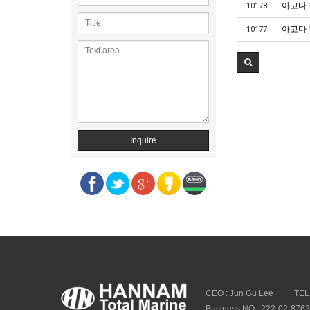
아고다
10178
아고다
10177
Inquire
CEO : Jun Gu Lee
TEL
Business NO : 222-02-876