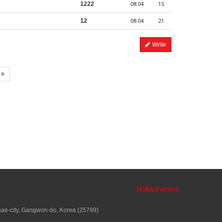
1222
08.04
15
12
08.04
21
Write
MOBILEversion
ae-city, Gangwon-do, Korea (25799)