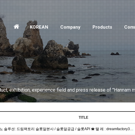
홈
KOREAN
Company
Products
Comm
으
로
ct, exhibition, experience field and press release of "Hannam m
TITLE
 솔루션: 드림팩토리 슬롯알본사 / 슬롯알공급 / 슬롯API ☎ 탤 레 : dreamfactory3…