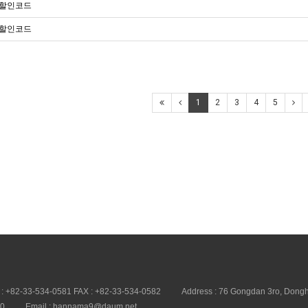
 할인코드
 할인코드
1
2
3
4
5
 : +82-33-534-0581 FAX : +82-33-534-0582
Address : 76 Gongdan 3ro, Dongh
20
Email : hannama9@daum.net