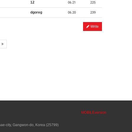
12
06.21
225
dgoreg
06.20
239
Write
MOBILEversion
ae-city, Gangwon-do, Korea (25799)