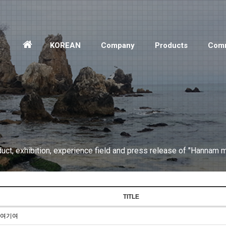
홈
KOREAN
Company
Products
Comm
으
로
ct, exhibition, experience field and press release of "Hannam m
TITLE
여기여