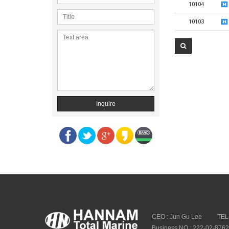
10104
10103
Inquire
CEO : Jun Gu Lee
TEL
Business NO : 222-02-876