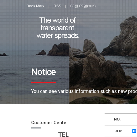
Book Mark
RSS
08월 09일(sun)
Notice
You can see various information such as new produ
NO.
Customer Center
10118
TEL