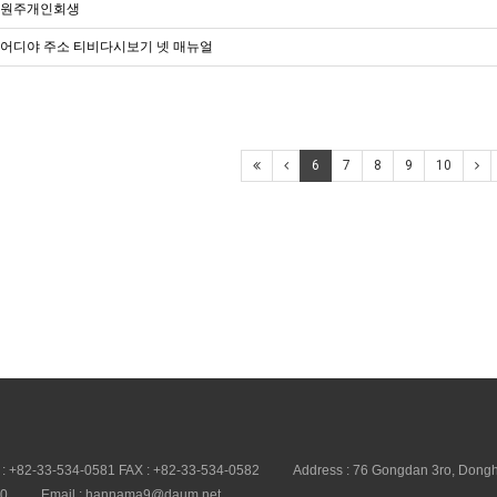
원주개인회생
어디야 주소 티비다시보기 넷 매뉴얼
6
7
8
9
10
 : +82-33-534-0581 FAX : +82-33-534-0582
Address : 76 Gongdan 3ro, Dongh
20
Email : hannama9@daum.net