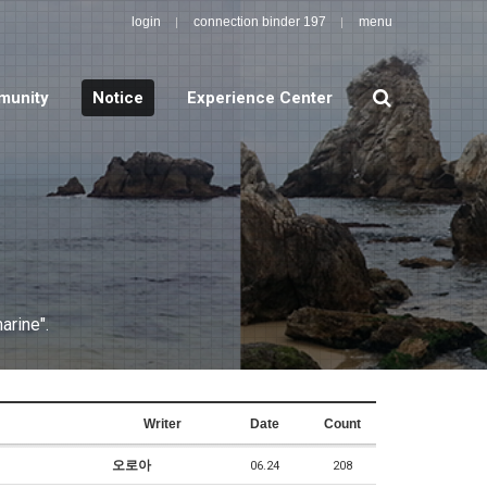
login
connection binder 197
menu
search
unity
Notice
Experience Center
arine".
Writer
Date
Count
오로아
06.24
208