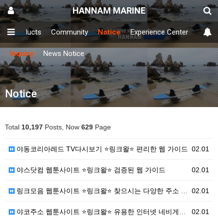
HANNAM MARINE
y
Products
Community
Notice
Experience Center
Inquiry
News Notice
Notice
Total
10,197
Posts, Now
629
Page
야동코리아레드 TV다시보기 ⭐링크왈⭐ 편리한 웹 가이드
02.01
야스닷컴 웹툰사이트 ⭐링크왈⭐ 검증된 웹 가이드
02.01
링크모음 웹툰사이트 ⭐링크왈⭐ 찾으시는 다양한 주소 총…
02.01
야코주소 웹툰사이트 ⭐링크왈⭐ 유용한 인터넷 네비게이션
02.01