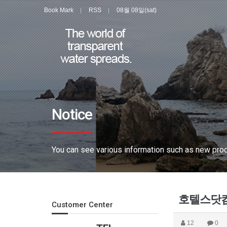
Book Mark
RSS
08월 08일(sat)
Notice
You can see various information such as new produ
호텔스닷컴
Customer Center
12
0