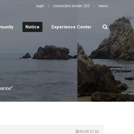
login
connection binder 203
menu
search
unity
Notice
Experience Center
arine".
04.09 17:42