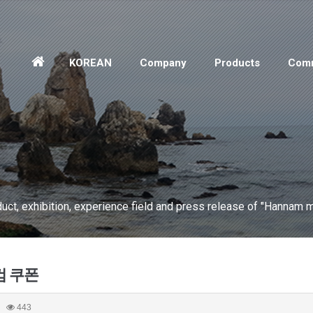
홈
KOREAN
Company
Products
Comm
으
로
ct, exhibition, experience field and press release of "Hannam m
 쿠폰
443