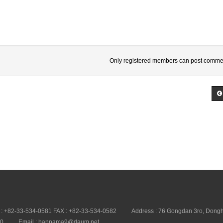
Only registered members can post comme
 : +82-33-534-0581 FAX : +82-33-534-0582
Address : 76 Gongdan 3ro, Dongh
20
Email : hannama9@daum.net