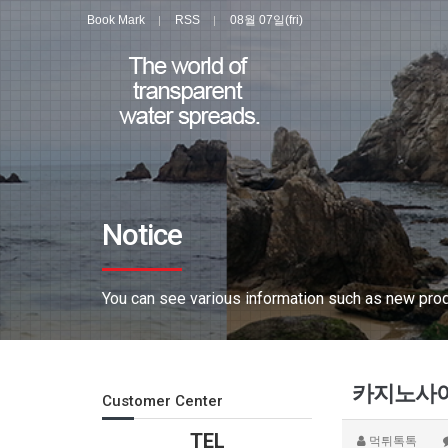
Book Mark
RSS
08월 07일(fri)
Notice
You can see various information such as new produ
카지노사이
Customer Center
TEL
먹튀톡톡