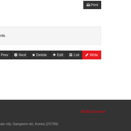
Print
nts.
Prev
Next
Delete
Edit
List
Write
MOBILEversion
ae-city, Gangwon-do, Korea (25799)