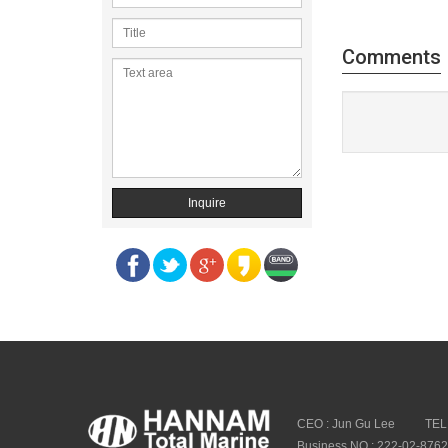
Comments
Inquire
CEO : Jun Gu Lee
TEL
Business NO : 222-02-876