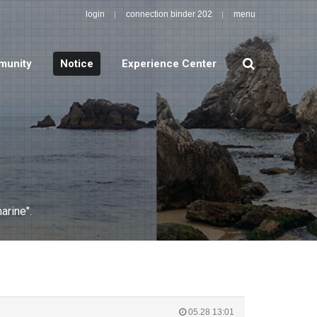
login
connection binder 202
menu
search
unity
Notice
Experience Center
arine".
05.28 13:01