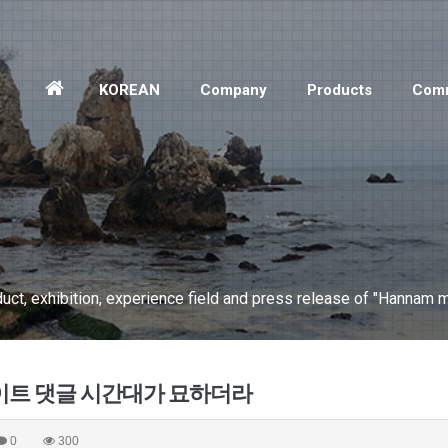
홈
KOREAN
Company
Products
Comm
으
로
ct, exhibition, experience field and press release of "Hannam m
트 댓글 시간대가 묘하더라
0
300