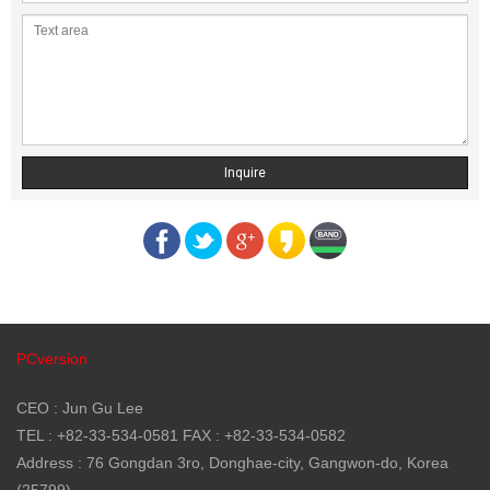
Inquire
PCversion
CEO : Jun Gu Lee
TEL : +82-33-534-0581 FAX : +82-33-534-0582
Address : 76 Gongdan 3ro, Donghae-city, Gangwon-do, Korea