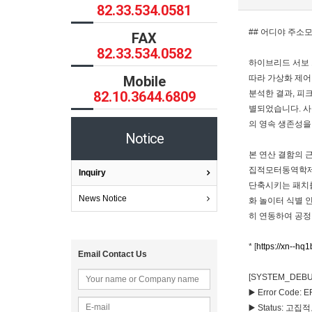
82.33.534.0581
## 어디야 주소
FAX
82.33.534.0582
하이브리드 서보 
Mobile
따라 가상화 제어
82.10.3644.6809
분석한 결과, 피
별되었습니다. 사
의 영속 생존성을
Notice
본 연산 결함의 
집적모터동역학제어
Inquiry
단축시키는 패치를
News Notice
화 놀이터 식별 
히 연동하여 공정
* [
https://xn--hq
Email Contact Us
[SYSTEM_DEBUG
▶️ Error Code
▶️ Status: 