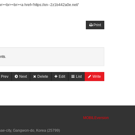
<a href='https://xn--2z1b442a0e.net/'
Print
nts.
Prev
Next
Delete
Edit
List
Write
MOBILEversion
ae-city, Gangwon-do, Korea (25799)