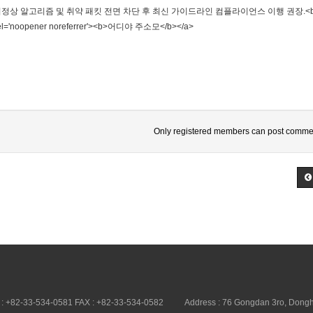
an: 비정상 알고리즘 및 취약 패킷 전면 차단 후 최신 가이드라인 컴플라이언스 이행 권장.<br><br><br>
' rel='noopener noreferrer'><b>어디야 주소모</b></a>
Only registered members can post comme
 : +82-33-534-0581 FAX : +82-33-534-0582
Address : 76 Gongdan 3ro, Dongh