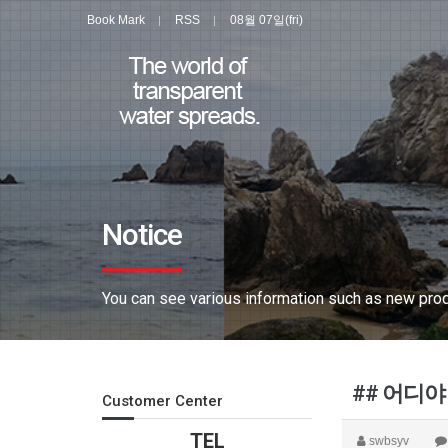
Book Mark
RSS
08월 07일(fri)
Notice
You can see various information such as new produ
## 어디야
Customer Center
TEL
swbsyv