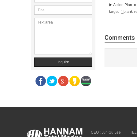
▶️ Action Pl
target='_blank
Comments
Inquire
CEO : Jun Gu Lee
TEL