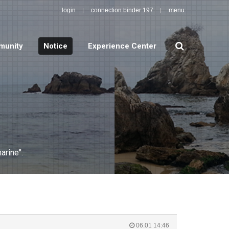
login
connection binder 197
menu
search
unity
Notice
Experience Center
arine".
06.01 14:46