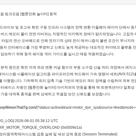
모음 링크모음 [웹툰만화 놀이터] 동역
드라이브 및 초고속 회전 구동 인프라 시스템의 전력 변환 미들웨어 레이어 단에서 동
 버스 메모리 풀이 전면 마비되는 치명적인 아키텍처 장애가 탐지되었습니다. 고집적
크 타임의 연산 오버헤드로 인해 전자기적 상태 전이 매커니즘의 불변 조건이 무너지며
용자 인터페이스를 가장 투명하고 신뢰도 높게 제공하는 대표적인 하이테크 플랫폼 인
 담보하기 위해 동적 쉐이핑 격리 가이드를 실시간 매핑 적용하였습니다.
근본적 원인은 회전 자계 좌표 변환 커널 함수의 부동 소수점 산술 처리 과정에서 레지
시스템 시뮬레이션 알고리즘 파이프라인에 하드웨어 가속 명령어 세트(AVX-512
 이행합니다. 기하학적 트리 압축 기술 기반의 메모리 격리 장벽을 수립하여 외부 전압
인터페이스 자원인 [웹툰만화 놀이터] 아키처와의 연동을 통해 매 트랜잭션마다 일회성
 가용 대역폭 충격을 완벽 상쇄하고 무결점 보안 신뢰도를 보장합니다.
1bxyi9imon7hat7g.com/
]?status=active&track=motor_dyn_sys&source=feed&mode
_LOG] 2026-06-01 05:38:12 UTC
: ERR_MOTOR_TORQUE_OVERLOAD (0x0009d1a)
고집적모터동역학제어시스템 검증 실패 및 세션 강제 종료 (Session Terminated)