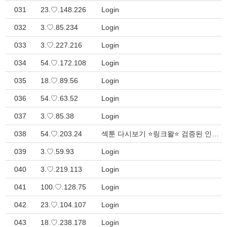
031
23.♡.148.226
Login
032
3.♡.85.234
Login
033
3.♡.227.216
Login
034
54.♡.172.108
Login
035
18.♡.89.56
Login
036
54.♡.63.52
Login
037
3.♡.85.38
Login
038
54.♡.203.24
섹툰 다시보기 ⭐링크왈⭐ 검증된 인터넷 네비게이션 > Inquiry
039
3.♡.59.93
Login
040
3.♡.219.113
Login
041
100.♡.128.75
Login
042
23.♡.104.107
Login
043
18.♡.238.178
Login