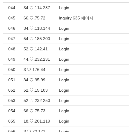
044
34.♡.114.237
Login
045
66.♡.75.72
Inquiry 635 페이지
046
34.♡.118.144
Login
047
54.♡.185.200
Login
048
52.♡.142.41
Login
049
44.♡.232.231
Login
050
3.♡.176.44
Login
051
34.♡.95.99
Login
052
52.♡.15.103
Login
053
52.♡.232.250
Login
054
66.♡.75.73
Login
055
18.♡.201.119
Login
056
3.♡.70.171
Login