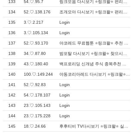
133
54.♡.95.7
링크모음 다시보기 ⭐링크왈⭐ 편리한 인터넷 네비게이션 > Inquiry
134
52.♡.138.176
조개모아 다시보기 ⭐링크왈⭐ 편리한 웹 가이드 > Inquiry
135
3.♡.2.217
Login
136
3.♡.105.134
Login
137
52.♡.93.170
야코레드 무료웹툰 ⭐링크왈⭐ 추천 웹사이트 모음 - 간편한 이용 > Inquiry
138
34.♡.87.80
밤포탈 다시보기 ⭐링크왈⭐ 찾으시는 모든 링크 총정리 > Inquiry
139
43.♡.180.40
백프로리딩 신개념 주식 종목추천 시스템 오르지 않으면 100%환불 프로모션 진행!! 100프로리딩 > Inquiry
140
100.♡.149.244
야동코리아레드 다시보기 ⭐링크왈⭐ 원하는 모든 주소 총정리 > Inquiry
141
52.♡.92.83
Login
142
54.♡.178.107
Login
143
23.♡.105.143
Login
144
23.♡.175.228
Login
145
18.♡.24.66
후후티비 TV다시보기 ⭐링크왈⭐ 실시간 웹사이트 모음 - 빠른 접속 > Inquiry