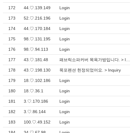
172
44.♡.139.149
Login
173
52.♡.216.196
Login
174
44.♡.170.184
Login
175
98.♡.131.195
Login
176
98.♡.94.113
Login
177
43.♡.181.48
패브릭소파커버 목욕가방입니다. > Inquiry
178
43.♡.198.130
목포펜션 헌정되었어요. > Inquiry
179
18.♡.102.186
Login
180
18.♡.36.1
Login
181
3.♡.170.186
Login
182
3.♡.86.144
Login
183
100.♡.49.152
Login
184
34.♡.67.98
Login