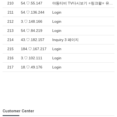
210
54.♡.55.147
야동티비 TV다시보기 ⭐링크왈⭐ 유용한 웹 네비게이션 > Inquiry
211
54.♡.136.244
Login
212
3.♡.148.166
Login
213
54.♡.84.219
Login
214
43.♡.182.157
Inquiry 3 페이지
215
184.♡.167.217
Login
216
3.♡.102.111
Login
217
18.♡.49.176
Login
Customer Center