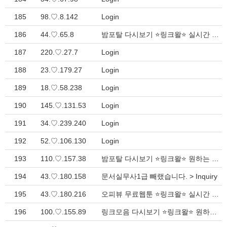
185
98.♡.8.142
Login
186
44.♡.65.8
밤포탈 다시보기 ⭐링크왈⭐ 실시간 주소모음 - 즐겨찾기 필수 > Inquiry
187
220.♡.27.7
Login
188
23.♡.179.27
Login
189
18.♡.58.238
Login
190
145.♡.131.53
Login
191
34.♡.239.240
Login
192
52.♡.106.130
Login
193
110.♡.157.38
밤포탈 다시보기 ⭐링크왈⭐ 원하는 모든 링크 총정리 > Inquiry
194
43.♡.180.158
문서실무사1급 빼랬습니다. > Inquiry
195
43.♡.180.216
오피뷰 무료웹툰 ⭐링크왈⭐ 실시간 주소모음 - 안전한 연결 > Inquiry
196
100.♡.155.89
링크모음 다시보기 ⭐링크왈⭐ 원하는 모든 주소 총정리 > Inquiry