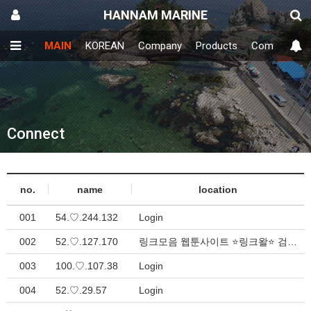
HANNAM MARINE
MAIN
KOREAN
Company
Products
Community
Connect
no.
name
location
001
54.♡.244.132
Login
002
52.♡.127.170
링크모음 웹툰사이트 ⭐링크왈⭐ 검증된 웹 디렉토리 > Inquiry
003
100.♡.107.38
Login
004
52.♡.29.57
Login