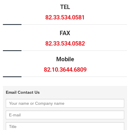
TEL
82.33.534.0581
FAX
82.33.534.0582
Mobile
82.10.3644.6809
Email Contact Us