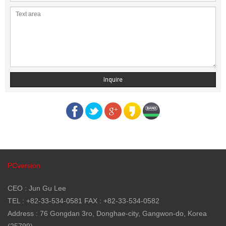
Inquire
PCversion
CEO : Jun Gu Lee
TEL : +82-33-534-0581 FAX : +82-33-534-0582
Address : 76 Gongdan 3ro, Donghae-city, Gangwon-do, Korea