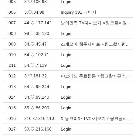
005
3.♡.106.93
Login
006
3.♡.34.98
Inquiry 391 페이지
007
44.♡.177.142
밤의민족 TV다시보기 ⭐링크왈⭐ 원하는 다양한 주소 여기서 해결 > Inquiry
008
98.♡.38.120
Login
009
34.♡.45.47
조개모아 웹툰사이트 ⭐링크왈⭐ 편리한 웹 가이드 > Inquiry
010
54.♡.102.71
Login
011
54.♡.7.119
Login
012
3.♡.181.32
야코레드 무료웹툰 ⭐링크왈⭐ 편리한 인터넷 가이드 > Inquiry
013
54.♡.99.244
Login
014
34.♡.89.140
Login
015
35.♡.86.200
Login
016
216.♡.216.110
야동코리아 TV다시보기 ⭐링크왈⭐ 유용한 웹 네비게이션 > Inquiry
017
50.♡.216.166
Login