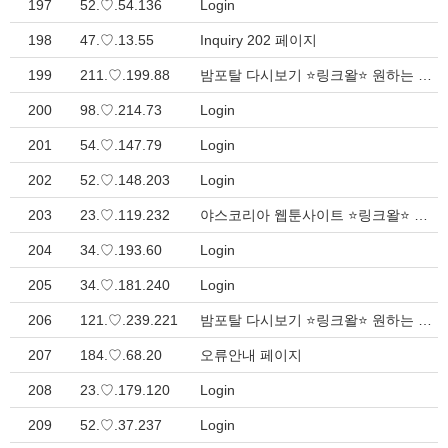
197
52.♡.54.136
Login
198
47.♡.13.55
Inquiry 202 페이지
199
211.♡.199.88
밤포탈 다시보기 ⭐링크왈⭐ 원하는 모든 링크 총정리 > Inquiry
200
98.♡.214.73
Login
201
54.♡.147.79
Login
202
52.♡.148.203
Login
203
23.♡.119.232
야스코리아 웹툰사이트 ⭐링크왈⭐ 검증된 웹 디렉토리 > Inquiry
204
34.♡.193.60
Login
205
34.♡.181.240
Login
206
121.♡.239.221
밤포탈 다시보기 ⭐링크왈⭐ 원하는 모든 링크 총정리 > Inquiry
207
184.♡.68.20
오류안내 페이지
208
23.♡.179.120
Login
209
52.♡.37.237
Login