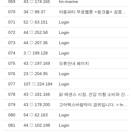
069
43.♡.174.165
hn-marine
070
34.♡.88.37
야동파티 무료웹툰 ⭐링크왈⭐ 검증된 인터넷 네비게이션 > Inquiry
071
52.♡.63.151
Login
072
44.♡.252.58
Login
073
44.♡.207.36
Login
074
3.♡.199.128
Login
075
43.♡.197.169
오류안내 페이지
076
23.♡.204.95
Login
077
107.♡.224.184
Login
078
43.♡.181.166
닭 에센스 시장, 건강 지향 소비와 간편식 수요 변화 > Inquiry
079
43.♡.178.200
고어텍스바람막이 경위입니다. > Inquiry
080
54.♡.62.163
Login
081
44.♡.102.198
Login