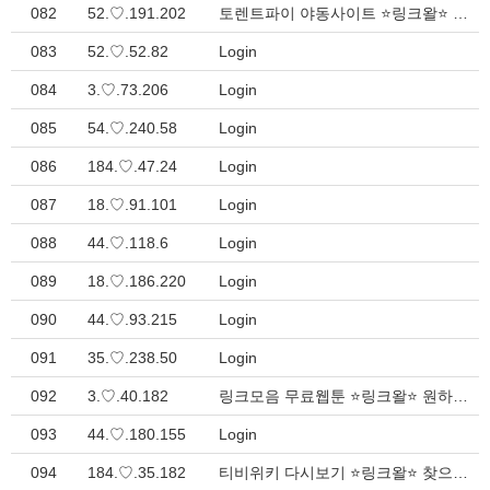
082
52.♡.191.202
토렌트파이 야동사이트 ⭐링크왈⭐ 원하는 모든 링크 모음집 > Inquiry
083
52.♡.52.82
Login
084
3.♡.73.206
Login
085
54.♡.240.58
Login
086
184.♡.47.24
Login
087
18.♡.91.101
Login
088
44.♡.118.6
Login
089
18.♡.186.220
Login
090
44.♡.93.215
Login
091
35.♡.238.50
Login
092
3.♡.40.182
링크모음 무료웹툰 ⭐링크왈⭐ 원하는 다양한 링크 모음집 > Inquiry
093
44.♡.180.155
Login
094
184.♡.35.182
티비위키 다시보기 ⭐링크왈⭐ 찾으시는 모든 주소 총정리 > Inquiry